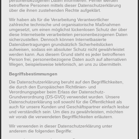
personenbezogenen Daten informieren. Ferner werden
Kinder da
betroffene Personen mittels dieser Datenschutzerklärung
über die ihnen zustehenden Rechte aufgeklärt.
Wir haben als für die Verarbeitung Verantwortlicher
zahlreiche technische und organisatorische Maßnahmen
Für eine qualifizierte und an den Bedürfnissen aller
umgesetzt, um einen möglichst lückenlosen Schutz der über
Kinder orientierte Bildung, Betreuung und
diese Internetseite verarbeiteten personenbezogenen Daten
sicherzustellen. Dennoch können Internetbasierte
Erziehung arbeiten in der Einrichtung Fachkräfte
Datenübertragungen grundsätzlich Sicherheitslücken
aufweisen, sodass ein absoluter Schutz nicht gewährleistet
unterschiedlicher Berufsgruppen.
werden kann. Aus diesem Grund steht es jeder betroffenen
Person frei, personenbezogene Daten auch auf alternativen
Wegen, beispielsweise telefonisch, an uns zu übermitteln.
Dies sind insbesondere:
Begriffsbestimmungen
Die Datenschutzerklärung beruht auf den Begrifflichkeiten,
ErzieherInnen
die durch den Europäischen Richtlinien- und
Verordnungsgeber beim Erlass der Datenschutz-
KinderpflegerInnen (nur in der Krippe)
Grundverordnung (DS-GVO) verwendet wurden. Unsere
Datenschutzerklärung soll sowohl für die Öffentlichkeit als
Sozialpädagogen
auch für unsere Kunden und Geschäftspartner einfach lesbar
Und andere nach §25 anerkannte Fachkräfte
und verständlich sein. Um dies zu gewährleisten, möchten
wir vorab die verwendeten Begrifflichkeiten erläutern.
Wir verwenden in dieser Datenschutzerklärung unter
Hauswirtschaftskräfte unterstützen uns bei
anderem die folgenden Begriffe:
der Versorgung der Kinder.