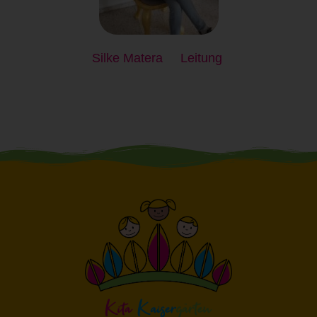
Auftragsverarbeiter ist eine natürliche oder juristische
Person, Behörde, Einrichtung oder andere Stelle, die
personenbezogene Daten im Auftrag des
Verantwortlichen verarbeitet.
Silke Matera
Leitung
i) Empfänger
Empfänger ist eine natürliche oder juristische Person,
Behörde, Einrichtung oder andere Stelle, der
personenbezogene Daten offengelegt werden,
unabhängig davon, ob es sich bei ihr um einen Dritten
handelt oder nicht. Behörden, die im Rahmen eines
bestimmten Untersuchungsauftrags nach dem
Unionsrecht oder dem Recht der Mitgliedstaaten
möglicherweise personenbezogene Daten erhalten,
gelten jedoch nicht als Empfänger.
j) Dritter
Dritter ist eine natürliche oder juristische Person,
Behörde, Einrichtung oder andere Stelle außer der
betroffenen Person, dem Verantwortlichen, dem
Auftragsverarbeiter und den Personen, die unter der
unmittelbaren Verantwortung des Verantwortlichen
oder des Auftragsverarbeiters befugt sind, die
personenbezogenen Daten zu verarbeiten.
k) Einwilligung