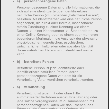
a) personenbezogene Daten
Personenbezogene Daten sind alle Informationen, die
sich auf eine identifizierte oder identifizierbare
Die Mitarbeiterinnen verfügen über eine
natürliche Person (im Folgenden „betroffene Person")
beziehen. Als identifizierbar wird eine natürliche Person
Vielzahl
angesehen, die direkt oder indirekt, insbesondere
mittels Zuordnung zu einer Kennung wie einem
von Zusatzqualifikationen, unter anderem:
Namen, zu einer Kennnummer, zu Standortdaten, zu
einer Online-Kennung oder zu einem oder mehreren
Zertifizierte Qualitätsbeauftragte
besonderen Merkmalen, die Ausdruck der physischen,
physiologischen, genetischen, psychischen,
Sprachförderfachkraft für Kinder im
wirtschaftlichen, kulturellen oder sozialen Identität
dieser natürlichen Person sind, identifiziert werden
Krippenalter
kann.
Elternbegleiterin und – beraterin
b) betroffene Person
Ausgebildete Familienpflegerin
Betroffene Person ist jede identifizierte oder
Fachkraft für Dialogische Haltung und
identifizierbare natürliche Person, deren
personenbezogene Daten von dem für die
Elternberatung
Verarbeitung Verantwortlichen verarbeitet werden.
Multiplikatorin für Familienzentren
c) Verarbeitung
Verarbeitung ist jeder mit oder ohne Hilfe
automatisierter Verfahren ausgeführte Vorgang oder
jede solche Vorgangsreihe im Zusammenhang mit
personenbezogenen Daten wie das Erheben, das
Erfassen, die Organisation, das Ordnen, die